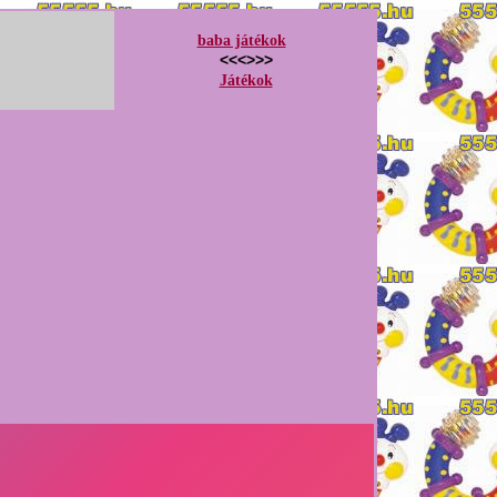
baba játékok
<<<>>>
Játékok