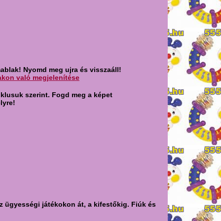
blak! Nyomd meg ujra és visszaáll!
akon való megjelenítése
ciklusuk szerint. Fogd meg a képet
lyre!
 ügyességi játékokon át, a kifestőkig. Fiúk és