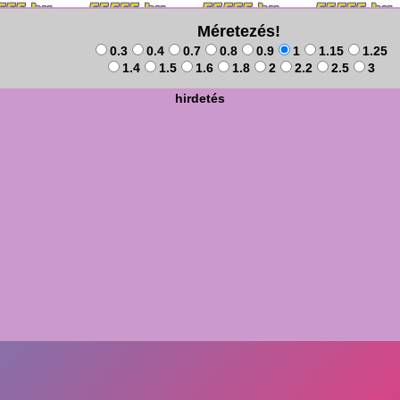
Méretezés!
0.3
0.4
0.7
0.8
0.9
1
1.15
1.25
1.4
1.5
1.6
1.8
2
2.2
2.5
3
hirdetés