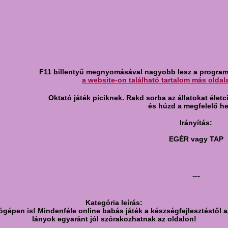
F11 billentyű megnyomásával nagyobb lesz a programa
a website-on található tartalom más oldal
Oktató játék piciknek. Rakd sorba az állatokat élet
és húzd a megfelelő he
Irányítás:
EGÉR vagy TAP
---
Kategória leírás:
ógépen is! Mindenféle online babás játék a készségfejlesztéstől az
lányok egyaránt jól szórakozhatnak az oldalon!