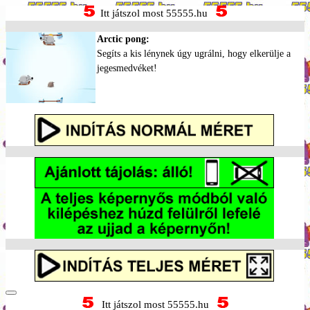
Itt játszol most 55555.hu
Arctic pong:
Segíts a kis lénynek úgy ugrálni, hogy elkerülje a
jegesmedvéket!
Itt játszol most 55555.hu