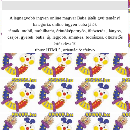
A legnagyobb ingyen online magyar Baba játék gyüjtemény!
kategória:
online ingyen baba játék
témák:
mobil, mobilbarát, érintőképernyős, öltöztetős , lányos,
csajos, gyerek, baba, új, legjobb, sminkes, fodrászos, öltöztetős
értékelés:
10
típus:
HTML5
, orientáció:
tfekvo